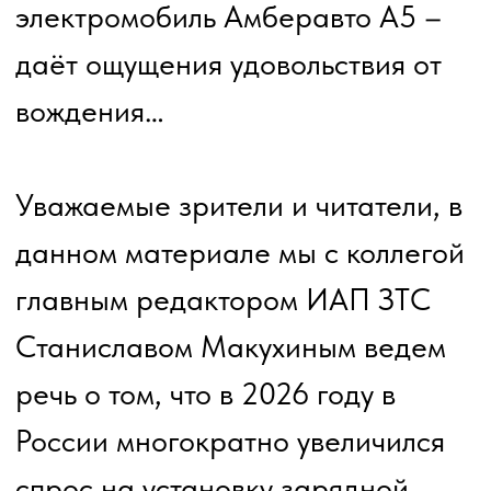
как Москва, Санкт - Петербург и
Сочи, также зарядные станции
активно ставятся по платным
трассам между этих городов.
На сегодняшний день сотрудники
редакции многократно убедились
в том что, абсолютное
большинство владельцев
автопарков легковых
автомобилей такси, каршеринга и
проката не обладают точными
данными о реальной финансовой
экономии эксплуатации