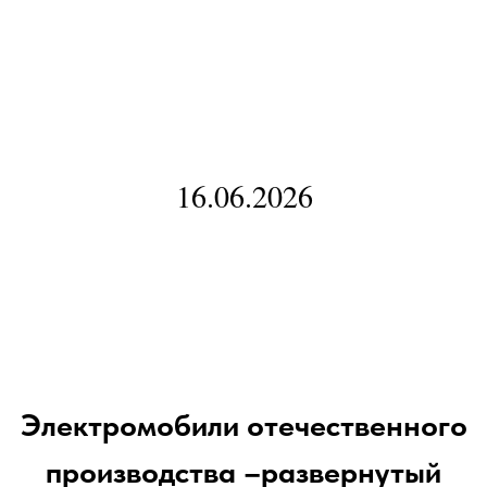
16.06.2026
Электромобили отечественного
производства –развернутый
тест драйв редакции
Электромобили отечественного
производства –развернутый тест
драйв редакции
Сезон тест-драйвов ЗТС и ЭМ
2026 года открывает российский