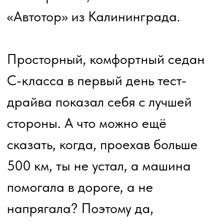
вождения…
Уважаемые зрители и читатели, в
данном материале мы с коллегой
главным редактором ИАП ЗТС
Станиславом Макухиным ведем
речь о том, что в 2026 году в
России многократно увеличился
спрос на установку зарядной
инфраструктуры. Причины мы
описывать не будем, но они
настолько явные, что редакция
абсолютно уверена в очень
бурном развитии зарядной
инфраструктуры в таких городах