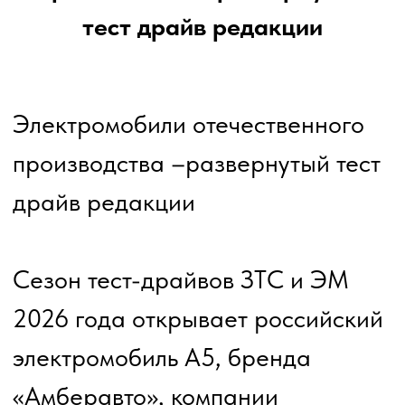
электромобиль А5, бренда
«Амберавто», компании
«Автотор» из Калининграда.
Просторный, комфортный седан
С-класса в первый день тест-
драйва показал себя с лучшей
стороны. А что можно ещё
сказать, когда, проехав больше
500 км, ты не устал, а машина
помогала в дороге, а не
напрягала? Поэтому да,
электромобиль Амберавто А5 –
даёт ощущения удовольствия от