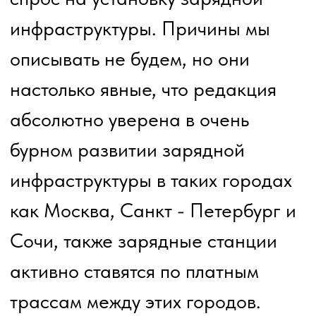
электрических автомобилей по
сравнению с доисторическими
ретро автомобилями на бензине
и солярке.
По этой причине приглашаем вас
записаться на закрытый тест -
драйв и лекцию для владельцев и
гендиректоров юр лиц, которые
имеют автопарк легковых
служебных автомобилей.