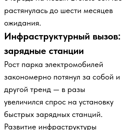
первые пять месяцев 2026 года
на основе официальных данных
Минпромторга и агентства
«АВТОСТАТ» показывают
положительную динамику.
📈 Главные цифры и динамика:
✅+41,5% составил рост продаж в
мае по сравнению с апрелем
2026 года. Если в апреле было
реализовано 906
ед.электромобилей, то в мае
показатель вырос до 1 282
единиц.