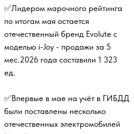
Электромобили мира:
evcarsworld@mail.ru
Тел: 7 (989) 084-59-99