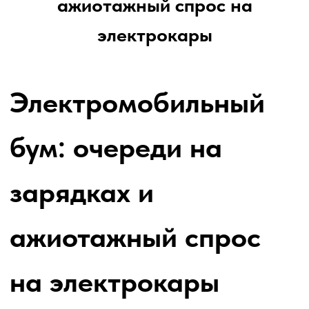
на электрокары
Уважаемые зрители и читатели!
Очереди на традиционных АЗС
всё чаще заставляют
автовладельцев всерьёз
задуматься о переходе на
электромобили. Сегодня любовь к
электрокарам перестала быть
просто трендом — это практичное
решение, которое стремительно
набирает популярность.
Ажиотаж на рынке
электрокаров