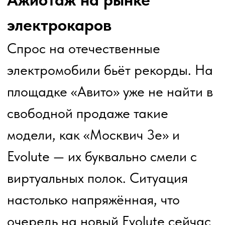
другой тренд — в разы
увеличился спрос на установку
быстрых зарядных станций.
Развитие инфраструктуры
становится ключевым фактором,
который определяет, насколько
комфортным будет владение
электрокаром.
СПРОС НА ЭЛЕКТРОМОБИЛИ В
РОССИИ ПО ИТОГАМ ЯНВАРЯ-
МАЯ ВЫРОСЛИ НА 19%
Ключевые факты аналитики
продаж новых электрокаров за