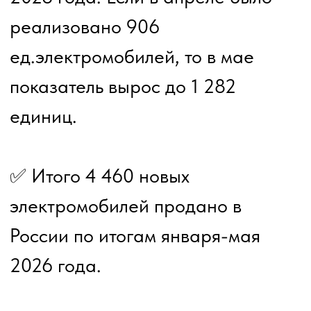
отечественный бренд Evolute с
моделью i-Joy - продажи за 5
мес.2026 года составили 1 323
ед.
✅Впервые в мае на учёт в ГИБДД
были поставлены несколько
отечественных электромобилей
"Атом".
И ещё свежие данные от
Минпромторга РФ: Продажи
новых электромобилей и
заряжаемых гибридов в РФ за 5
месяцев 2026 года выросли на