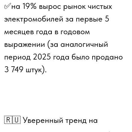
88% по сравнению с
аналогичным периодом прошлого
года и превысили 44 тыс. единиц,
заявил заместитель директора
департамента автомобильной
промышленности и
железнодорожного
машиностроения Минпромторга
РФ Дмитрий Чернов.
Рост рынка электромобилей и
гибридов требует быстрого