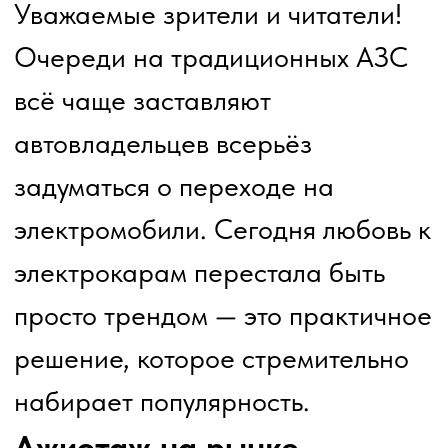
Спрос на отечественные
электромобили бьёт рекорды. На
площадке «Авито» уже не найти в
свободной продаже такие
модели, как «Москвич 3е» и
Evolute — их буквально смели с
виртуальных полок. Ситуация
настолько напряжённая, что
очередь на новый Evolute сейчас
растянулась до шести месяцев
ожидания.
Инфраструктурный вызов:
зарядные станции
Рост парка электромобилей
закономерно потянул за собой и