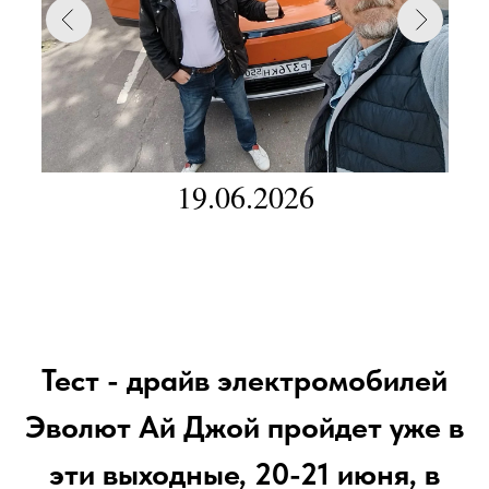
19.06.2026
Тест - драйв электромобилей
Эволют Ай Джой пройдет уже в
эти выходные, 20-21 июня, в
коттеджном поселке Грин
Лаундж
Уважаемые зрители и читатели!
Если вы сегодня являетесь
директором своей компании, у
которой есть автопарк служебных
автомобилей, то эта статья будет
очень полезной для вас!