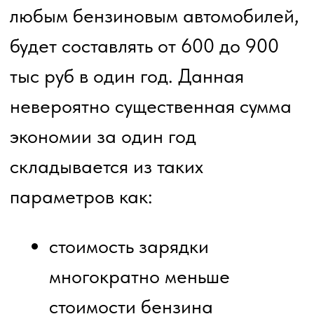
электромобиля Эволют Ай Джой и
принять решение о переходе на
отечественный электротранспорт,
в результате чего вы существенно
сэкономите финансы своей
компании и поднимите ее имидж.
Молодежь в наши времена
вообще не понимает как можно
ездить на бензине, обратите на
это внимание.
Компания «Электромобили мира»
предлагает вам
специализированную
презентацию о преимуществах
перехода с традиционного