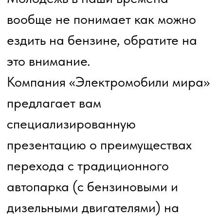
технического обслуживания;
гарантийное обязательство
завода‑производителя в РФ
Реальные кейсы: пример
технической эксплуатации
электромобиля «Эволют Ай
Джой» в зимний период в
Москве и Санкт‑Петербурге.
Ознакомительный тест‑драйв
с электромобилем «Эволют
Ай Джой» 2026 года выпуска.
Экскурсионная программа в
техцентр по обслуживанию
электромобилей «Эволют»: