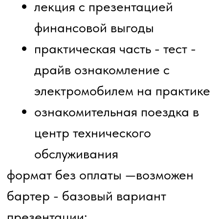
Генеральный директор
ООО «Электромобили мира»
Серёженкин А. А.
Контактные данные:
Телефон: 7 (989) 084-59-99
E‑mail: evcarsworld@mail.ru
Сайт:
https://evcarsworld.ru/
Будем рады ответить на все
вопросы и помочь организовать
презентацию для вас!