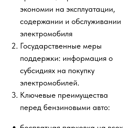
электромобилем на практике
ознакомительная поездка в
центр технического
обслуживания
формат без оплаты —возможен
бартер - базовый вариант
презентации;
3 опции платного формата
тест‑драйв электромобиля
«Эволют»
1. лекция, тест - драйв в течении
1го часа, практика зарядки
электромобиля на ускоренной
зарядной станции
2. расширенная лекция, тест -