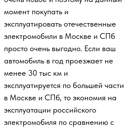
стоимость обслуживания в 3
раза реже и в 3 раза
дешевле аналогичного
бензинового автомобиля
стоимость парковки в Москве
и СПб ровна 0
проезд по платным трассам
равен почти 0, за
исключением ЗСД в СПб где
списывается 50% от
стоимости проезда
Предлагаем вам на практике
ознакомиться с реальной
эксплуатации отечественного