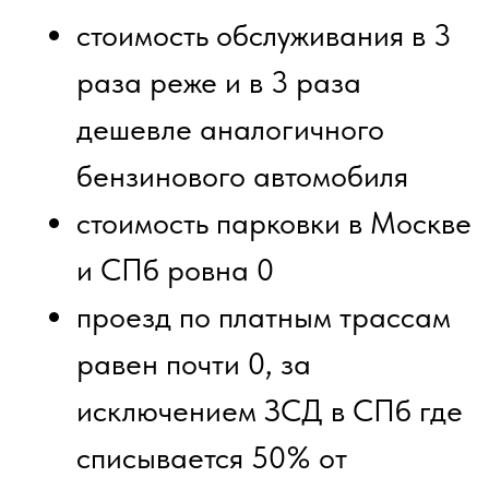
автопарка (с бензиновыми и
дизельными двигателями) на
электромобили отечественного
производства «Эволют» которая
пройдет уже в эти выходные, 20-
21 июня, в коттеджном поселке
Грин Лаундж
.
Что входит в презентацию
(длительность: 2–3 часа)
Информационная лекция:
Финансовая выгода:
презентация расчёта и
экономии на эксплуатации,
содержании и обслуживании