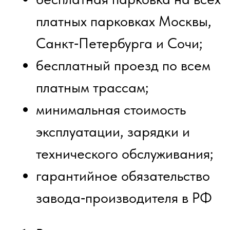
драйв в течении 1,5 часов,
практика зарядки электромобиля
на зарядном хабе
3. развернутая лекция
(финансовая выгода, имиджевая
составляющая), тест - драйв
индивидуальный, практика
зарядки электромобиля с
обучением, экскурсия в техцентр
Ожидаемые результаты
После участия в презентации вы
получите:
Ваше чёткое понимание
экономической