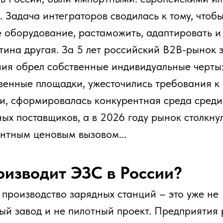
е площадки, ужесточились требования к
ормировалась конкурентная среда среди
ставщиков, а в 2026 году рынок столкнулся с
 ценовым вызовом...
водит ЭЗС в России?
зводство зарядных станций – это уже не
вод и не пилотный проект. Предприятия работают в
азани, Калуге, Рязани, Санкт-Петербурге,
производители, которые реально поставляют
 рынок:
 ПСС (Пермь) производит станции мощностью до
также зарядные хабы. В 2023 году предприятие
овую производственную площадку с полным циклом