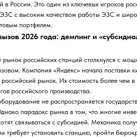
 связываться с субсидией. Механика получения
бует установить станцию, пройти бюрократические
5 лет находиться под пристальным наблюдением
риском штрафов при малейшем отклонении от
мы.
весторы всё чаще выбирают стратегию «быстрой
 бюрократии»: покупают китайские станции, вводят
атацию за недели, а не месяцы, и начинают
. Этот тренд создал главный вызов для
аводов - необходимость экстренного снижения
дования, сохраняя при этом маржинальность и
окализации.
билей продолжает расти, и вслед за ним
рынок ЭЗС. Инвестору, стоящему перед выбором