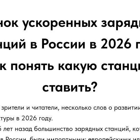
й в России в 2026 году:
понять какую станцию
ставить?
и и читатели, несколько слов о развитии зарядной
в 2026 году.
 назад большинство зарядных станций, которые
ссии, были импортными: европейскими или
ча интеграторов сводилась к тому, чтобы найти
удование, растаможить, адаптировать и поставить.
другая. За 5 лет российский B2B-рынок зарядного
рел собственные индивидуальные черты: появились