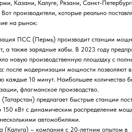
сле модернизации мощности позволяют выпускать
дые 10 минут. Наибольшее количество баллов
, флагманское производство.
арстан) предлагает быстрые станции постоянного
 кВт с динамическим распределение мощности
лькими автомобилями.
луга) – компания с 20-летним опытом в
ой электронике. Станции разработаны и
я полностью на калужском заводе, включая ПО. В
е настенные и напольные модели для
го использования мощностью до 160 кВт. В 2025
a презентовала хаб с динамическим распределение
 1,2 мВт. Такой хаб может зарядать до 15
илей одновременно на самой высокой мощности.
дуюет отметить, что станции Pandora не попадают