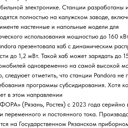
ния программы субсидирования. Хотя компания
этом направлении
 (Рязань, Ростех) с 2023 года серийно выпускает
еменного и постоянного тока. Производство
а Государственном Рязанском приборном заводе.
а» (Москва) выпускает быстрые и медленные
тоянного и переменного тока с мощностью до 150
стимые с разъёмами CCS Combo 2, CHAdeMO, Type
оектируют и эксплуатируют собственные станции.
ро (Москва). Завод входит в орбиту концерна
Производят DC и AC станции, делая упор на работу
лиматических условиях и интеграцию в единую
ссийский производитель электрозарядных станций,