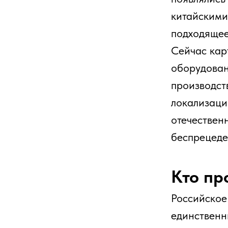
производственны
локализации, сф
отечественных по
беспрецедентным
Кто произ
Российское прои
единственный за
Москве, Перми, К
Оренбурге. Вот 
оборудование на
Корпорация
500 кВт, а 
запустило н