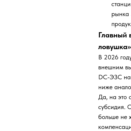
больше не хотят
компенсации тре
круги, а затем 
Минпромторга с 
условий програм
В результате ин
окупаемости без
станцию в эксплу
собирать выручку
отечественных з
стоимости обору
требования по л
Рынок электромо
масштабируется 