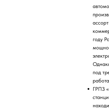
под требова
работает в 
ГРПЗ «ФОРА»
станции пер
находится н
«Электросил
станции пос
кВт, совме
2, GB/T. Пр
Парус Элект
«Росатом». 
в сложных к
экосистему.
Нартис - ро