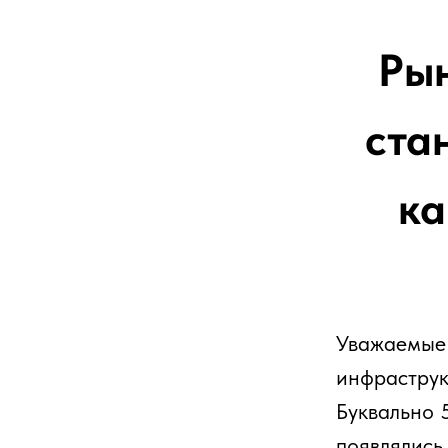
станци
как 
Уважаемые зрител
инфраструктуры 
Буквально 5 лет
появлялись в Ро
китайскими. Зада
подходящее обор
Сейчас картина 
оборудования об