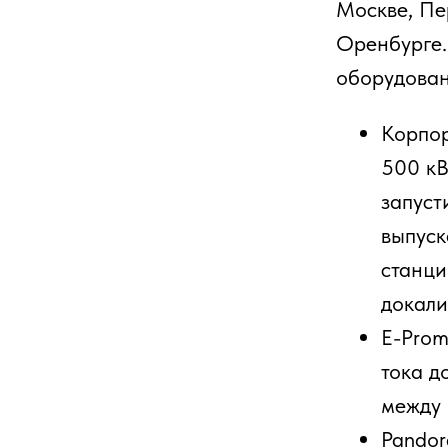
выпуска: по
станцию каж
докализации
E-Prom (Тат
тока до 150
между неско
Pandora (Ка
автомобильн
производятс
ассортимент
коммерческо
году Pandor
мощности до
электромоб
Однако, сле