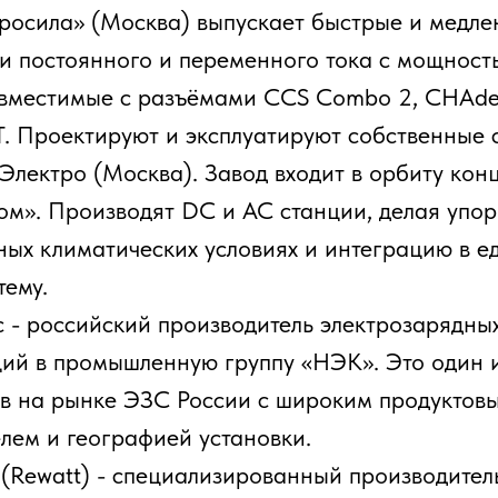
промышленную группу «НЭК». Это один из активны
рынке ЭЗС России с широким продуктовым
 географией установки.
att) - специализированный производитель зарядных
оссии. Это один из ключевых игроков российского
с высоким качеством работы ЭЗС и широким
 портфелем.
 2026 года: демпинг и «субсидиальная
ок российских станций столкнулся с мощнейшим
. Компания «Яндекс» начала поставки китайских
йский рынок. Их стоимость более чем в 2 раза
оссийского производства.
удование не распространяется государственная
о парадокс рынка в том, что многие инвесторы