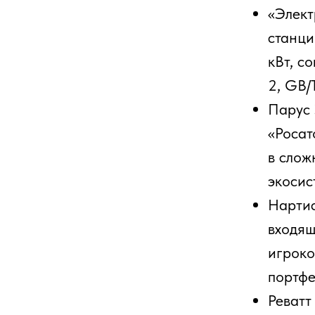
входящий в 
игроков на 
портфелем и
Реватт (Rew
станций в Р
рынка ЭЗС 
продуктовым
Главный вызов
ловушка»
В 2026 году рын
внешним вызовом
DC-ЭЗС на росси
ниже аналогов р
Да, на это обор
субсидия. Однак